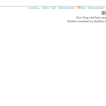
Acerca de ...
Huelva
FAQ
Nube de etiquetas
Feed
Mapa de entradas
Este blog está bajo un
Puedes consultar los detalles 