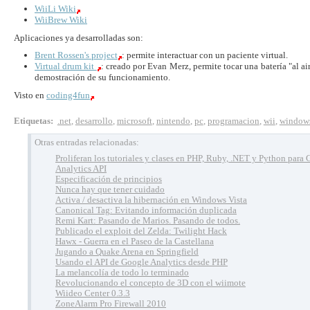
WiiLi Wiki
WiiBrew Wiki
Aplicaciones ya desarrolladas son:
Brent Rossen's project
: permite interactuar con un paciente virtual.
Virtual drum kit
: creado por Evan Merz, permite tocar una batería "al a
demostración de su funcionamiento.
Visto en
coding4fun
Etiquetas
:
.net
,
desarrollo
,
microsoft
,
nintendo
,
pc
,
programacion
,
wii
,
window
Otras entradas relacionadas:
Proliferan los tutoriales y clases en PHP, Ruby, .NET y Python para
Analytics API
Especificación de principios
Nunca hay que tener cuidado
Activa / desactiva la hibernación en Windows Vista
Canonical Tag: Evitando información duplicada
Remi Kart: Pasando de Marios. Pasando de todos.
Publicado el exploit del Zelda: Twilight Hack
Hawx - Guerra en el Paseo de la Castellana
Jugando a Quake Arena en Springfield
Usando el API de Google Analytics desde PHP
La melancolía de todo lo terminado
Revolucionando el concepto de 3D con el wiimote
Wiideo Center 0.3.3
ZoneAlarm Pro Firewall 2010