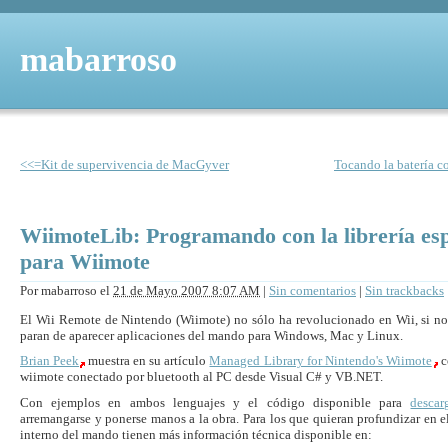
mabarroso
<<=Kit de supervivencia de MacGyver
Tocando la batería 
WiimoteLib: Programando con la librería esp
para Wiimote
Por
mabarroso
el
21 de Mayo 2007 8:07 AM
|
Sin comentarios
|
Sin trackbacks
El Wii Remote de Nintendo (Wiimote) no sólo ha revolucionado en Wii, si no
paran de aparecer aplicaciones del mando para Windows, Mac y Linux.
Brian Peek
muestra en su artículo
Managed Library for Nintendo's Wiimote
c
wiimote conectado por bluetooth al PC desde Visual C# y VB.NET.
Con ejemplos en ambos lenguajes y el código disponible para
descar
arremangarse y ponerse manos a la obra. Para los que quieran profundizar en 
interno del mando tienen más información técnica disponible en: