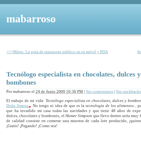
mabarroso
<<=Métro: La guía de transporte público en tu móvil y PDA
S
Tecnólogo especialista en chocolates, dulces y
bombones
Por
mabarroso
el
24 de Junio 2009 10:36 PM
|
Sin comentarios
|
Sin trackbacks
El trabajo de mi vida:
Tecnólogo especialista en chocolates, dulces y bombo
Doña Jimena
. No tengo ni idea de que es la
tecnología de los alimentos
, p
que ha invadido mi casa todas las navidades y que tiene 48 años de expe
dulces, chocolates y bombones, el
Homer Simpson
que llevo dentro sería muy fe
de calidad consiste en comerse una muestra de cada lote producido, ¡quiero 
¡Gratis! ¡Pagando! ¡Como sea!