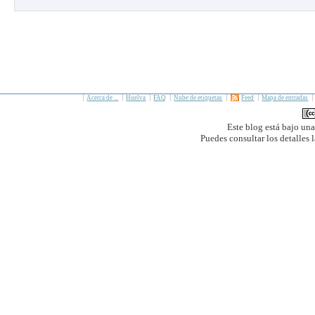
Acerca de ...
Huelva
FAQ
Nube de etiquetas
Feed
Mapa de entradas
Este blog está bajo un
Puedes consultar los detalles 